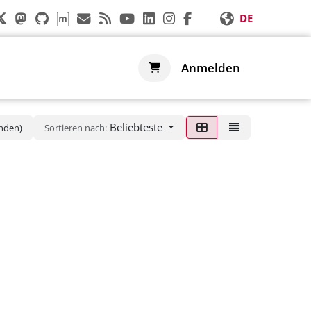
DE
n
Hilfe
Shop
Anmelden
Beliebteste
unden)
Sortieren nach: