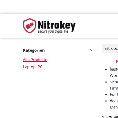
Zum Inhalt springen
Unte
Kategorien
Alle Produkte
Laptop, PC
leis
Work
sich
Firm
Für 
deak
Man
1.529,9