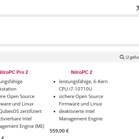
rnehmen
Neuigkeiten
Produkte
Lösunge
(2 gef
NitroPC Pro 2
NitroPC 2
tungsfähige
leistungsfähige, 6-Kern
station
CPU i7-10710U
ere Open Source
sichere Open Source
ware und Linux
Firmware und Linux
QubesOS zertifiziert
deaktivierte Intel
tivierbare Intel
Management Engine
agement Engine (ME)
559,00
€
9
€