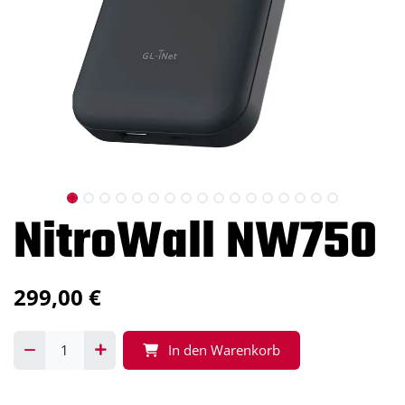
NitroWall NW750
299,00
€
In den Warenkorb